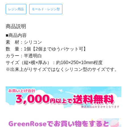
レジン用品
モールド・レジン型
商品説明
■商品内容
素 材：シリコン
数 量：1個【2個までゆうパケット可】
カラー：半透明白
サイズ（縦×横×厚み）：約160×250×10mm程度
※出来上がりサイズではなくシリコン型のサイズです。