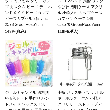
ップ カプセル クリアカッ
ス コンパクト 指輪 リング
プ カスタム ビーズ デコ ハ
ゆびわ 透明ケース アクリ
ンドメイド ビーズカップ
ル 小物入れ リップケース
ビーズカプセル 2個 ym1-
カプセル ケース 1個
2578 GreenRoseYumi
case70 GreenRoseYumi
148円(税込)
110円(税込)
ジェルキャンドル 送料無
小瓶 ガラス瓶 ビン ボトル
料 6色セット 手作り ハン
キーホルダー付き 小瓶ア
ドメイド ワックス ゼリー
クセサリー ストラップ ハ