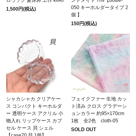
ロウソク 夏休み 工作 kit40
ンドメイド 7ml【bottle-
050 キーホルダータイプ 2
1,500円(税込)
個 】
150円(税込)
シャカシャカ クリアケー
フェイクファー 生地 カッ
ス コンパクト キーホルダ
ト済み クロス グラデーシ
ー 透明ケース アクリル 小
ョンカラー 約95×170cm
物入れ リップケース カプ
1枚 全2色 cloth-05
セル ケース 貝 シェル
SOLD OUT
【case70 貝 1個】