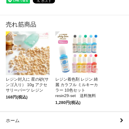
売れ筋商品
レジン封入に 星の砂(サ
レジン着色剤 レジン 綺
ンゴ入り） 10g アクセ
麗 カラフル ミルキーカ
サリーパーツ レジン
ラー 10色セット
resin29-set 送料無料
168円(税込)
1,280円(税込)
ホーム