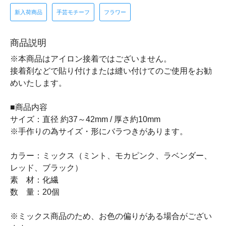
新入荷商品
手芸モチーフ
フラワー
商品説明
※本商品はアイロン接着ではございません。
接着剤などで貼り付けまたは縫い付けてのご使用をお勧
めいたします。
■商品内容
サイズ：直径 約37～42mm / 厚さ約10mm
※手作りの為サイズ・形にバラつきがあります。
カラー：ミックス（ミント、モカピンク、ラベンダー、
レッド、ブラック）
素 材：化繊
数 量：20個
※ミックス商品のため、お色の偏りがある場合がござい