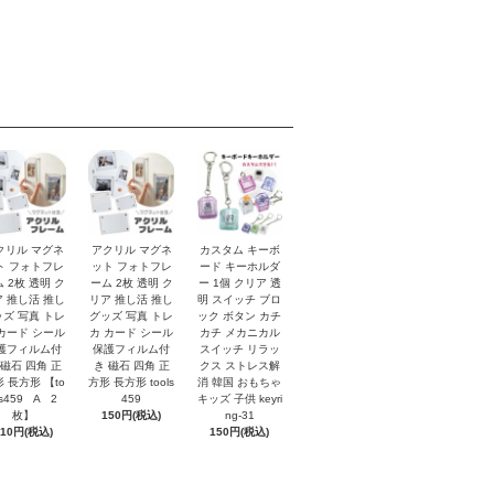
クリル マグネ
アクリル マグネ
カスタム キーボ
ト フォトフレ
ット フォトフレ
ード キーホルダ
 2枚 透明 ク
ーム 2枚 透明 ク
ー 1個 クリア 透
 推し活 推し
リア 推し活 推し
明 スイッチ ブロ
ズ 写真 トレ
グッズ 写真 トレ
ック ボタン カチ
カード シール
カ カード シール
カチ メカニカル
護フィルム付
保護フィルム付
スイッチ リラッ
 磁石 四角 正
き 磁石 四角 正
クス ストレス解
 長方形 【to
方形 長方形 tools
消 韓国 おもちゃ
ls459 A 2
459
キッズ 子供 keyri
枚】
150円(税込)
ng-31
110円(税込)
150円(税込)