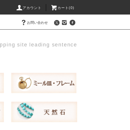
アカウント
カート(
0
)
お問い合わせ
pping site leading sentence