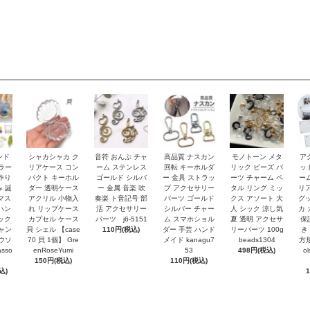
ンド
シャカシャカ ク
音符 おんぷ チャ
高品質 ナスカン
モノトーン メタ
ア
カラー
リアケース コン
ーム ステンレス
回転 キーホルダ
リック ビーズ パ
ッ
作り
パクト キーホル
ゴールド シルバ
ー 金具 ストラッ
ーツ チャーム ペ
ーム
み 誕
ダー 透明ケース
ー 金属 音楽 吹
プ アクセサリー
タル リング ミッ
リア
マス
アクリル 小物入
奏楽 ト音記号 部
パーツ ゴールド
クス アソート 大
グッ
ハン
れ リップケース
活 アクセサリー
シルバー チャー
人 シック 涼し気
カ 
ック
カプセル ケース
パーツ j6-5151
ム スマホショル
夏 透明 アクセサ
保
キャン
貝 シェル 【case
110円(税込)
ダー 手芸 ハンド
リーパーツ 100g
き
ロウソ
70 貝 1個】 Gre
メイド kanagu7
beads1304
方形
sso
enRoseYumi
53
498円(税込)
o
150円(税込)
110円(税込)
込)