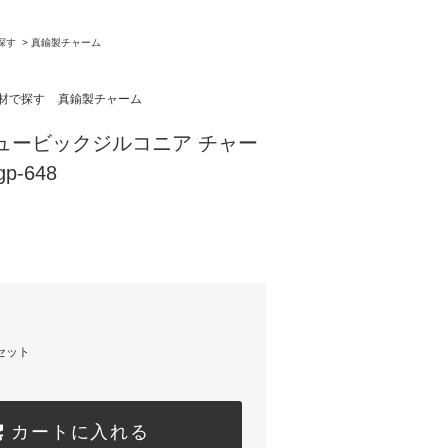
探す
>
真鍮製チャーム
材で探す
真鍮製チャーム
 キュービックジルコニア チャー
p-648
セット
カートに入れる