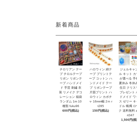
新着商品
チロリアン テー
ハロウィン 綿テ
ジェルキャ
プ チロルテープ
ープ プリントテ
ル キット 
リボン リボンテ
ープ コットン ハ
が選べる 手
ープ ハンドメイ
ンドメイド テー
夏休み 冬休
ド 手芸 刺繡 衣
プ リボンテープ
生日 クリス
装 リメイク デコ
片面プリント ハ
プレゼント 
レーション 福袋
ロウィン カボチ
ドメイド ワ
ランダム 1m 10
ャ 16mm幅 2ｍ r
ス ゼリー 
種類 fuku96
t285
ドル 蝋燭 
600円(税込)
150円(税込)
ク 送料無料 a
rt347
1,500円(税